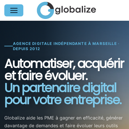
Passer
au
contenu
AGENCE DIGITALE INDÉPENDANTE À MARSEILLE ·
DEPUIS 2012
Automatiser, acquérir
et faire évoluer.
Un partenaire digital
pour votre entreprise.
Globalize aide les PME à gagner en efficacité, générer
davantage de demandes et faire évoluer leurs outils