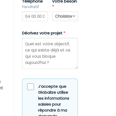
Téléphone
Votre besoin
*
facultatif
Décrivez votre projet
*
s
J’accepte que
nt
Globalize utilise
les informations
saisies pour
répondre à ma