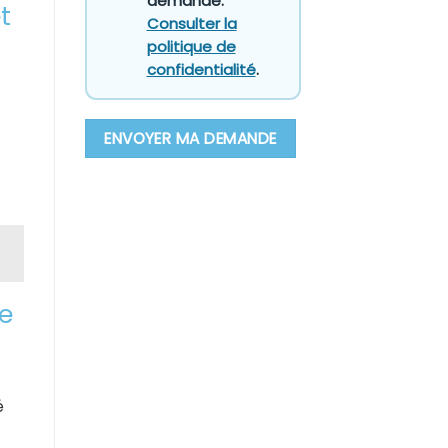
demande.
t
Consulter la
politique de
confidentialité
.
ée
é