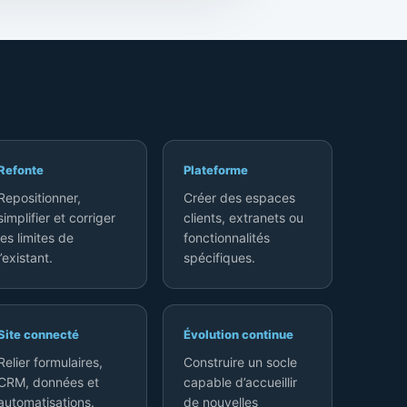
Refonte
Plateforme
Repositionner,
Créer des espaces
simplifier et corriger
clients, extranets ou
les limites de
fonctionnalités
l’existant.
spécifiques.
Site connecté
Évolution continue
Relier formulaires,
Construire un socle
CRM, données et
capable d’accueillir
automatisations.
de nouvelles