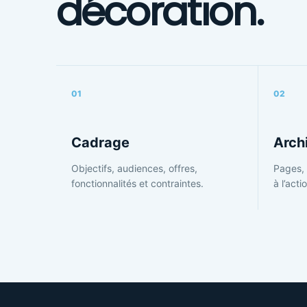
décoration.
01
02
Cadrage
Arch
Objectifs, audiences, offres,
Pages, 
fonctionnalités et contraintes.
à l’acti