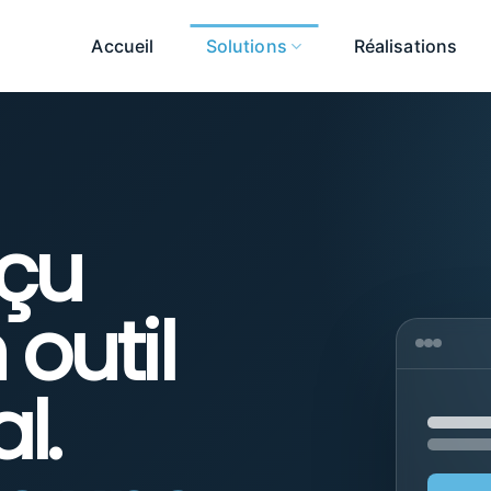
Accueil
Solutions
Réalisations
nçu
outil
l.