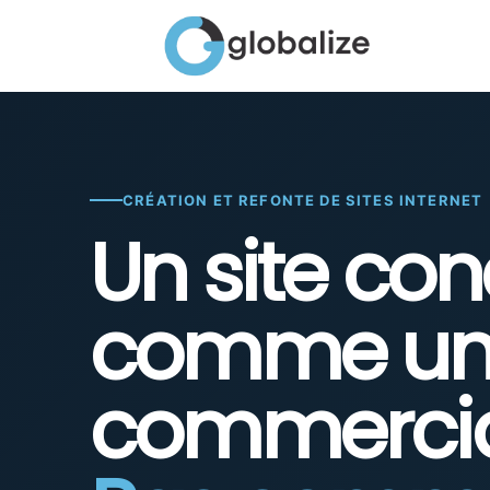
Passer
au
contenu
CRÉATION ET REFONTE DE SITES INTERNET
Un site co
comme un 
commercia