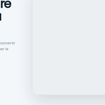
re
à
 convertir
uer le