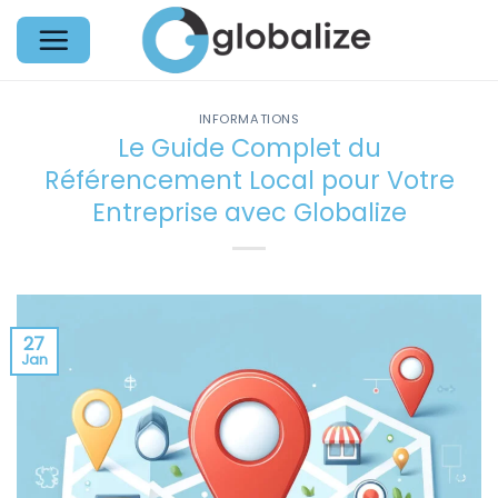
Passer
au
contenu
INFORMATIONS
Le Guide Complet du
Référencement Local pour Votre
Entreprise avec Globalize
27
Jan