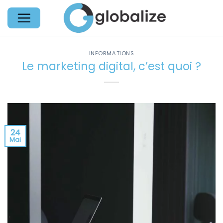
Passer
au
contenu
INFORMATIONS
Le marketing digital, c’est quoi ?
24
Mai