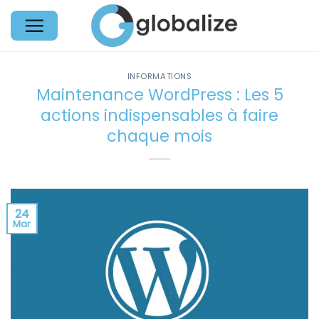
Passer
au
contenu
INFORMATIONS
Maintenance WordPress : Les 5
actions indispensables à faire
chaque mois
24
Mar