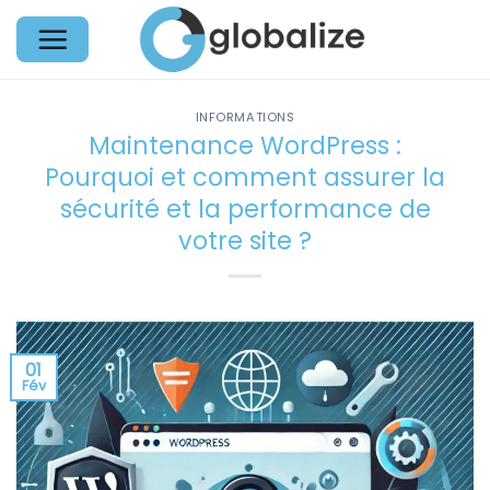
Passer
au
contenu
INFORMATIONS
Maintenance WordPress :
Pourquoi et comment assurer la
sécurité et la performance de
votre site ?
01
Fév