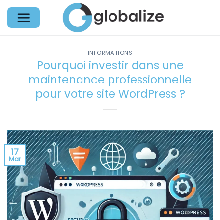
Passer
au
contenu
INFORMATIONS
Pourquoi investir dans une
maintenance professionnelle
pour votre site WordPress ?
17
Mar