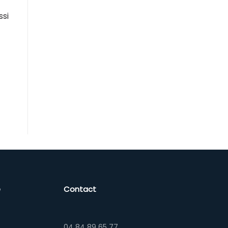
ssi
e
Contact
04 84 89 65 77