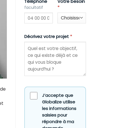
Téléphone
Votre besoin
*
facultatif
Décrivez votre projet
*
 de
J’accepte que
Globalize utilise
et
les informations
saisies pour
répondre à ma