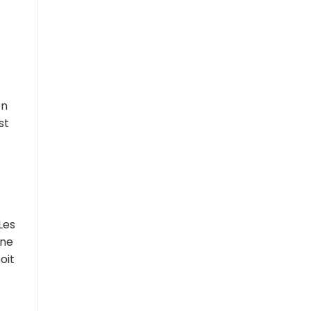
en
st
Les
une
oit