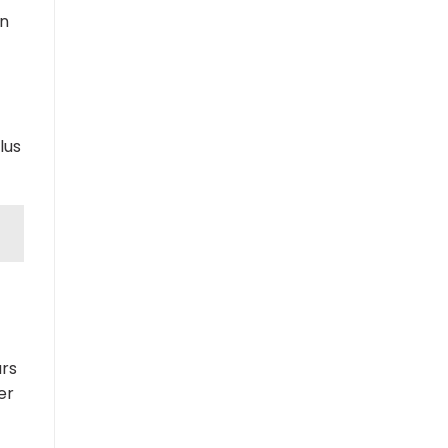
en
lus
a
urs
er