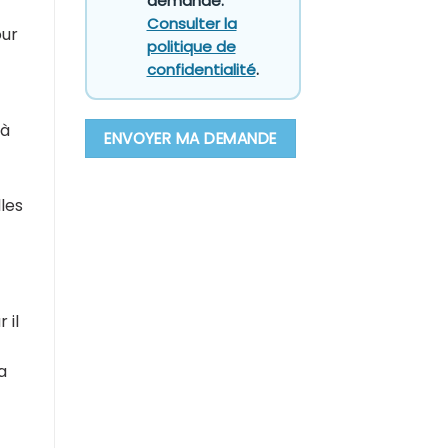
demande.
Consulter la
our
politique de
confidentialité
.
 à
lles
 il
a