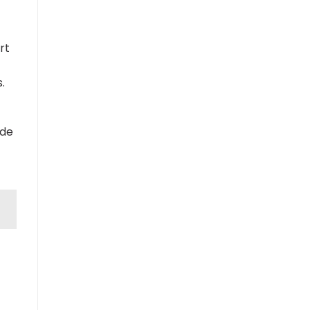
rt
.
 de