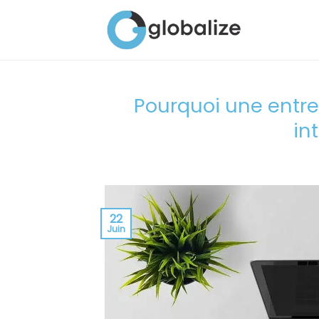
Passer
au
contenu
Pourquoi une entrep
in
22
Juin